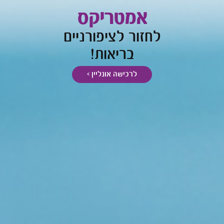
אמטריקס
לחזור לציפורניים
בריאות!
לרכישה אונליין >